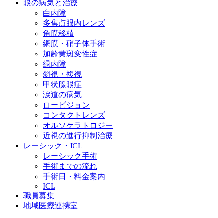
眼の病気と治療
白内障
多焦点眼内レンズ
角膜移植
網膜・硝子体手術
加齢黄斑変性症
緑内障
斜視・複視
甲状腺眼症
涙道の病気
ロービジョン
コンタクトレンズ
オルソケラトロジー
近視の進行抑制治療
レーシック・ICL
レーシック手術
手術までの流れ
手術日・料金案内
ICL
職員募集
地域医療連携室