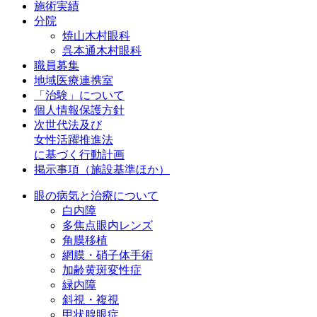
施術実績
分院
焼山木村眼科
呉本通木村眼科
職員募集
地域医療連携室
「治験」について
個人情報保護方針
次世代法及び
女性活躍推進法
に基づく行動計画
掲示事項（施設基準ほか）
眼の病気と治療について
白内障
多焦点眼内レンズ
角膜移植
網膜・硝子体手術
加齢黄斑変性症
緑内障
斜視・複視
甲状腺眼症