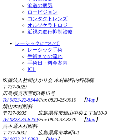
涙道の病気
ロービジョン
コンタクトレンズ
オルソケラトロジー
近視の進行抑制治療
レーシックについて
レーシック手術
手術までの流れ
手術日・料金案内
ICL
医療法人社団ひかり会 木村眼科内科病院
〒737-0029
広島県呉市宝町3番15号
Tel 0823-22-5544
/Fax 0823-25-9010 【
Map
】
焼山木村眼科
〒737-0935 広島県呉市焼山中央１丁目10-9
Tel 0823-33-8259
/Fax 0823-33-8279 【
Map
】
呉本通木村眼科
〒737-0032 広島県呉市本町4-1
Tel 0823-21-0888
【
Map
】