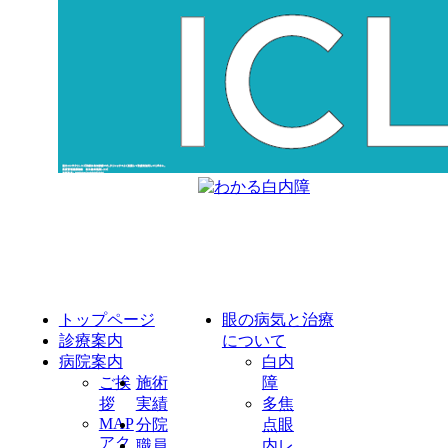
トップページ
眼の病気と治療
診療案内
について
病院案内
白内
ご挨
施術
障
拶
実績
多焦
MAP
分院
点眼
アク
職員
内レ