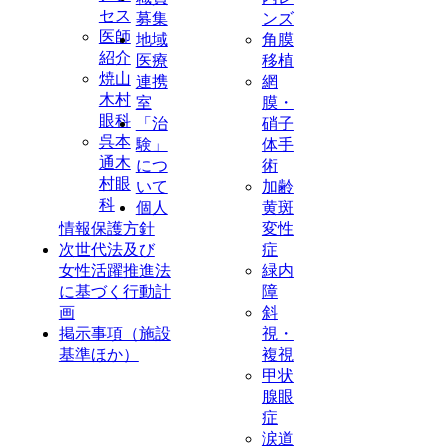
セス
募集
ンズ
医師
地域
角膜
紹介
医療
移植
焼山
連携
網
木村
室
膜・
眼科
「治
硝子
呉本
験」
体手
通木
につ
術
村眼
いて
加齢
科
個人
黄斑
情報保護方針
変性
次世代法及び
症
女性活躍推進法
緑内
に基づく行動計
障
画
斜
掲示事項（施設
視・
基準ほか）
複視
甲状
腺眼
症
涙道