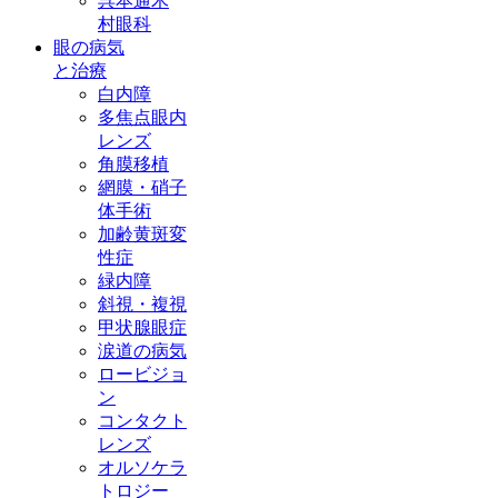
呉本通木
村眼科
眼の病気
と治療
白内障
多焦点眼内
レンズ
角膜移植
網膜・硝子
体手術
加齢黄斑変
性症
緑内障
斜視・複視
甲状腺眼症
涙道の病気
ロービジョ
ン
コンタクト
レンズ
オルソケラ
トロジー