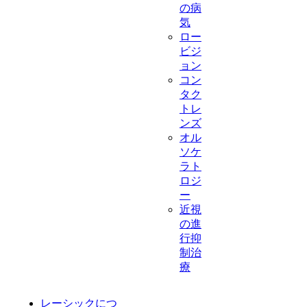
の病
気
ロー
ビジ
ョン
コン
タク
トレ
ンズ
オル
ソケ
ラト
ロジ
ー
近視
の進
行抑
制治
療
レーシックにつ