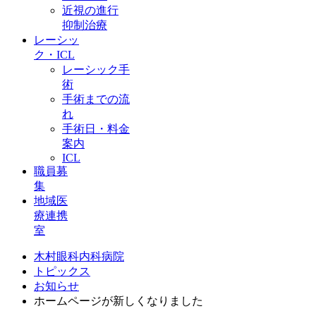
近視の進行
抑制治療
レーシッ
ク・ICL
レーシック手
術
手術までの流
れ
手術日・料金
案内
ICL
職員募
集
地域医
療連携
室
木村眼科内科病院
トピックス
お知らせ
ホームページが新しくなりました