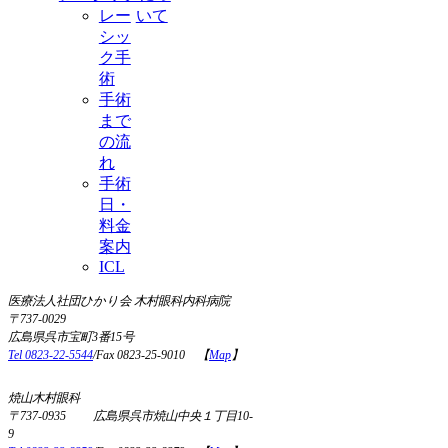
レー
いて
シッ
ク手
術
手術
まで
の流
れ
手術
日・
料金
案内
ICL
医療法人社団ひかり会 木村眼科内科病院
〒737-0029
広島県呉市宝町3番15号
Tel 0823-22-5544
/Fax 0823-25-9010 【
Map
】
焼山木村眼科
〒737-0935 広島県呉市焼山中央１丁目10-
9