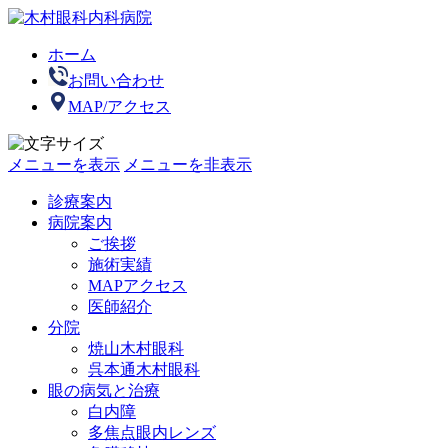
ホーム
お問い合わせ
MAP/アクセス
メニューを表示
メニューを非表示
診療案内
病院案内
ご挨拶
施術実績
MAPアクセス
医師紹介
分院
焼山木村眼科
呉本通木村眼科
眼の病気と治療
白内障
多焦点眼内レンズ