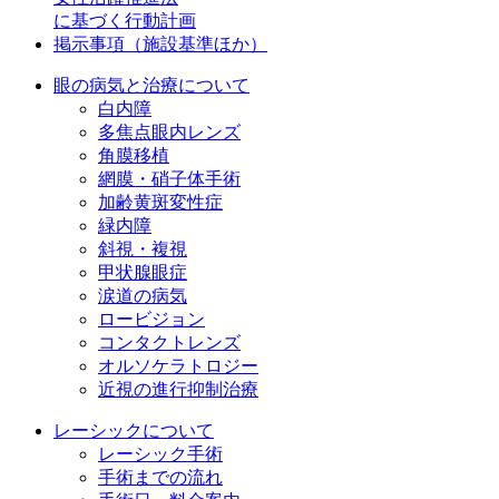
に基づく行動計画
掲示事項（施設基準ほか）
眼の病気と治療について
白内障
多焦点眼内レンズ
角膜移植
網膜・硝子体手術
加齢黄斑変性症
緑内障
斜視・複視
甲状腺眼症
涙道の病気
ロービジョン
コンタクトレンズ
オルソケラトロジー
近視の進行抑制治療
レーシックについて
レーシック手術
手術までの流れ