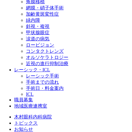
角膜移植
網膜・硝子体手術
加齢黄斑変性症
緑内障
斜視・複視
甲状腺眼症
涙道の病気
ロービジョン
コンタクトレンズ
オルソケラトロジー
近視の進行抑制治療
レーシック・ICL
レーシック手術
手術までの流れ
手術日・料金案内
ICL
職員募集
地域医療連携室
木村眼科内科病院
トピックス
お知らせ