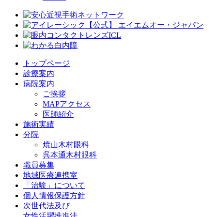
トップページ
診療案内
病院案内
ご挨拶
MAPアクセス
医師紹介
施術実績
分院
焼山木村眼科
呉本通木村眼科
職員募集
地域医療連携室
「治験」について
個人情報保護方針
次世代法及び
女性活躍推進法