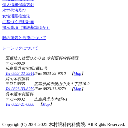
個人情報保護方針
次世代法及び
女性活躍推進法
に基づく行動計画
掲示事項（施設基準ほか）
眼の病気と治療について
レーシックについて
医療法人社団ひかり会 木村眼科内科病院
〒737-0029
広島県呉市宝町3番15号
Tel 0823-22-5544
/Fax 0823-25-9010 【
Map
】
焼山木村眼科
〒737-0935 広島県呉市焼山中央１丁目10-9
Tel 0823-33-8259
/Fax 0823-33-8279 【
Map
】
呉本通木村眼科
〒737-0032 広島県呉市本町4-1
Tel 0823-21-0888
【
Map
】
Copyright(C) 2001-2025 木村眼科内科病院. All Rights Reserved.