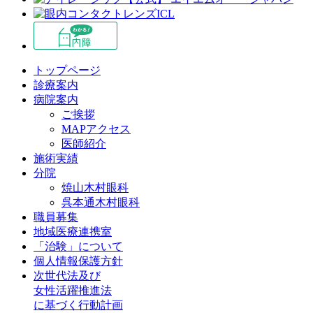
トップページ
診療案内
病院案内
ご挨拶
MAPアクセス
医師紹介
施術実績
分院
焼山木村眼科
呉本通木村眼科
職員募集
地域医療連携室
「治験」について
個人情報保護方針
次世代法及び
女性活躍推進法
に基づく行動計画