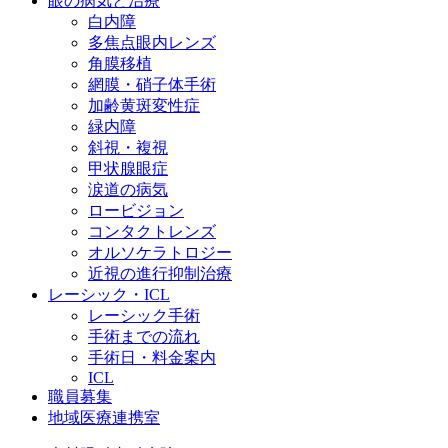
眼の病気と治療
白内障
多焦点眼内レンズ
角膜移植
網膜・硝子体手術
加齢黄斑変性症
緑内障
斜視・複視
甲状腺眼症
涙道の病気
ロービジョン
コンタクトレンズ
オルソケラトロジー
近視の進行抑制治療
レーシック・ICL
レーシック手術
手術までの流れ
手術日・料金案内
ICL
職員募集
地域医療連携室