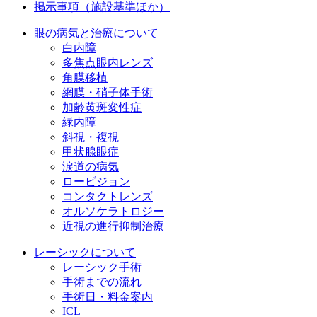
掲示事項（施設基準ほか）
眼の病気と治療について
白内障
多焦点眼内レンズ
角膜移植
網膜・硝子体手術
加齢黄斑変性症
緑内障
斜視・複視
甲状腺眼症
涙道の病気
ロービジョン
コンタクトレンズ
オルソケラトロジー
近視の進行抑制治療
レーシックについて
レーシック手術
手術までの流れ
手術日・料金案内
ICL