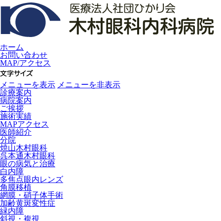
ホーム
お問い合わせ
MAP/アクセス
メニューを表示
メニューを非表示
診療案内
病院案内
ご挨拶
施術実績
MAPアクセス
医師紹介
分院
焼山木村眼科
呉本通木村眼科
眼の病気と治療
白内障
多焦点眼内レンズ
角膜移植
網膜・硝子体手術
加齢黄斑変性症
緑内障
斜視・複視