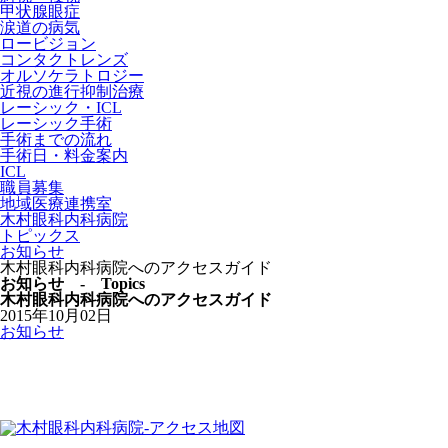
甲状腺眼症
涙道の病気
ロービジョン
コンタクトレンズ
オルソケラトロジー
近視の進行抑制治療
レーシック・ICL
レーシック手術
手術までの流れ
手術日・料金案内
ICL
職員募集
地域医療連携室
木村眼科内科病院
トピックス
お知らせ
木村眼科内科病院へのアクセスガイド
お知らせ - Topics
木村眼科内科病院へのアクセスガイド
2015年10月02日
お知らせ