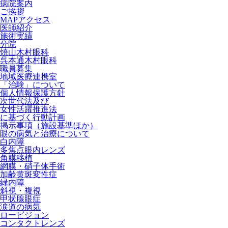
病院案内
ご挨拶
MAPアクセス
医師紹介
施術実績
分院
焼山木村眼科
呉本通木村眼科
職員募集
地域医療連携室
「治験」について
個人情報保護方針
次世代法及び
女性活躍推進法
に基づく行動計画
掲示事項（施設基準ほか）
眼の病気と治療について
白内障
多焦点眼内レンズ
角膜移植
網膜・硝子体手術
加齢黄斑変性症
緑内障
斜視・複視
甲状腺眼症
涙道の病気
ロービジョン
コンタクトレンズ