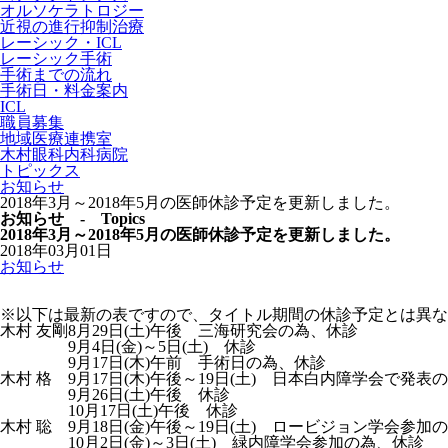
オルソケラトロジー
近視の進行抑制治療
レーシック・ICL
レーシック手術
手術までの流れ
手術日・料金案内
ICL
職員募集
地域医療連携室
木村眼科内科病院
トピックス
お知らせ
2018年3月～2018年5月の医師休診予定を更新しました。
お知らせ - Topics
2018年3月～2018年5月の医師休診予定を更新しました。
2018年03月01日
お知らせ
※以下は最新の表ですので、タイトル期間の休診予定とは異な
木村 友剛
8月29日(土)午後 三海研究会の為、休診
9月4日(金)～5日(土) 休診
9月17日(木)午前 手術日の為、休診
木村 格
9月17日(木)午後～19日(土) 日本白内障学会で発表
9月26日(土)午後 休診
10月17日(土)午後 休診
木村 聡
9月18日(金)午後～19日(土) ロービジョン学会参加
10月2日(金)～3日(土) 緑内障学会参加の為、休診