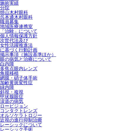
施術実績
分院
焼山木村眼科
呉本通木村眼科
職員募集
地域医療連携室
「治験」について
個人情報保護方針
次世代法及び
女性活躍推進法
に基づく行動計画
掲示事項（施設基準ほか）
眼の病気と治療について
白内障
多焦点眼内レンズ
角膜移植
網膜・硝子体手術
加齢黄斑変性症
緑内障
斜視・複視
甲状腺眼症
涙道の病気
ロービジョン
コンタクトレンズ
オルソケラトロジー
近視の進行抑制治療
レーシックについて
レーシック手術