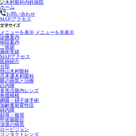
ホーム
お問い合わせ
MAP/アクセス
メニューを表示
メニューを非表示
診療案内
病院案内
ご挨拶
施術実績
MAPアクセス
医師紹介
分院
焼山木村眼科
呉本通木村眼科
眼の病気と治療
白内障
多焦点眼内レンズ
角膜移植
網膜・硝子体手術
加齢黄斑変性症
緑内障
斜視・複視
甲状腺眼症
涙道の病気
ロービジョン
コンタクトレンズ