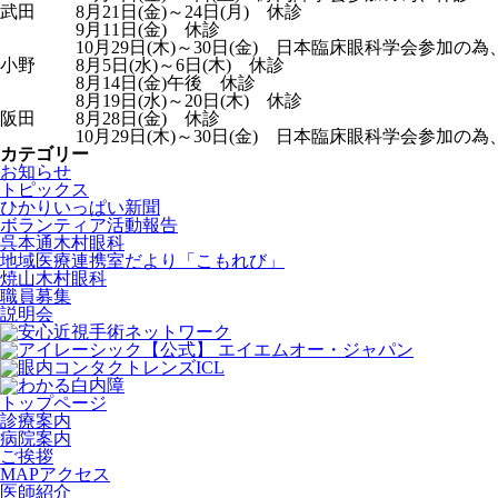
武田
8月21日(金)～24日(月) 休診
9月11日(金) 休診
10月29日(木)～30日(金) 日本臨床眼科学会参加の
小野
8月5日(水)～6日(木) 休診
8月14日(金)午後 休診
8月19日(水)～20日(木) 休診
阪田
8月28日(金) 休診
10月29日(木)～30日(金) 日本臨床眼科学会参加の
カテゴリー
お知らせ
トピックス
ひかりいっぱい新聞
ボランティア活動報告
呉本通木村眼科
地域医療連携室だより「こもれび」
焼山木村眼科
職員募集
説明会
トップページ
診療案内
病院案内
ご挨拶
MAPアクセス
医師紹介