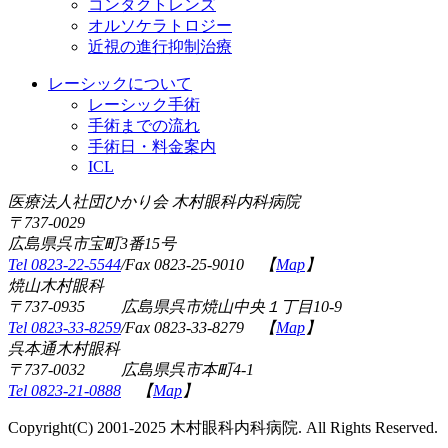
コンタクトレンズ
オルソケラトロジー
近視の進行抑制治療
レーシックについて
レーシック手術
手術までの流れ
手術日・料金案内
ICL
医療法人社団ひかり会 木村眼科内科病院
〒737-0029
広島県呉市宝町3番15号
Tel 0823-22-5544
/Fax 0823-25-9010 【
Map
】
焼山木村眼科
〒737-0935 広島県呉市焼山中央１丁目10-9
Tel 0823-33-8259
/Fax 0823-33-8279 【
Map
】
呉本通木村眼科
〒737-0032 広島県呉市本町4-1
Tel 0823-21-0888
【
Map
】
Copyright(C) 2001-2025 木村眼科内科病院. All Rights Reserved.