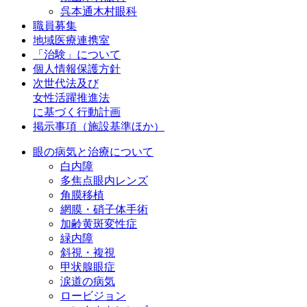
呉本通木村眼科
職員募集
地域医療連携室
「治験」について
個人情報保護方針
次世代法及び
女性活躍推進法
に基づく行動計画
掲示事項（施設基準ほか）
眼の病気と治療について
白内障
多焦点眼内レンズ
角膜移植
網膜・硝子体手術
加齢黄斑変性症
緑内障
斜視・複視
甲状腺眼症
涙道の病気
ロービジョン