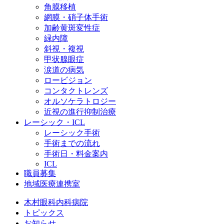
角膜移植
網膜・硝子体手術
加齢黄斑変性症
緑内障
斜視・複視
甲状腺眼症
涙道の病気
ロービジョン
コンタクトレンズ
オルソケラトロジー
近視の進行抑制治療
レーシック・ICL
レーシック手術
手術までの流れ
手術日・料金案内
ICL
職員募集
地域医療連携室
木村眼科内科病院
トピックス
お知らせ