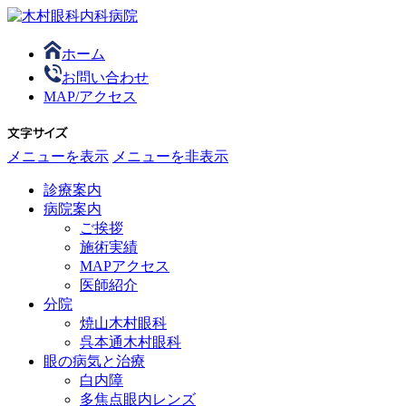
ホーム
お問い合わせ
MAP/アクセス
メニューを表示
メニューを非表示
診療案内
病院案内
ご挨拶
施術実績
MAPアクセス
医師紹介
分院
焼山木村眼科
呉本通木村眼科
眼の病気と治療
白内障
多焦点眼内レンズ