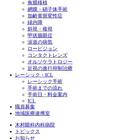
角膜移植
網膜・硝子体手術
加齢黄斑変性症
緑内障
斜視・複視
甲状腺眼症
涙道の病気
ロービジョン
コンタクトレンズ
オルソケラトロジー
近視の進行抑制治療
レーシック・ICL
レーシック手術
手術までの流れ
手術日・料金案内
ICL
職員募集
地域医療連携室
木村眼科内科病院
トピックス
お知らせ