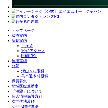
トップページ
診療案内
病院案内
ご挨拶
MAPアクセス
医師紹介
施術実績
分院
焼山木村眼科
呉本通木村眼科
職員募集
地域医療連携室
「治験」について
個人情報保護方針
次世代法及び
女性活躍推進法