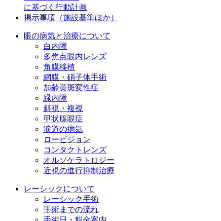
に基づく行動計画
掲示事項（施設基準ほか）
眼の病気と治療について
白内障
多焦点眼内レンズ
角膜移植
網膜・硝子体手術
加齢黄斑変性症
緑内障
斜視・複視
甲状腺眼症
涙道の病気
ロービジョン
コンタクトレンズ
オルソケラトロジー
近視の進行抑制治療
レーシックについて
レーシック手術
手術までの流れ
手術日・料金案内