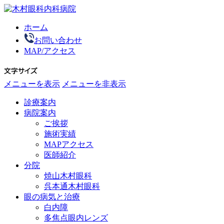
ホーム
お問い合わせ
MAP/アクセス
メニューを表示
メニューを非表示
診療案内
病院案内
ご挨拶
施術実績
MAPアクセス
医師紹介
分院
焼山木村眼科
呉本通木村眼科
眼の病気と治療
白内障
多焦点眼内レンズ