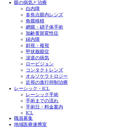
眼の病気と治療
白内障
多焦点眼内レンズ
角膜移植
網膜・硝子体手術
加齢黄斑変性症
緑内障
斜視・複視
甲状腺眼症
涙道の病気
ロービジョン
コンタクトレンズ
オルソケラトロジー
近視の進行抑制治療
レーシック・ICL
レーシック手術
手術までの流れ
手術日・料金案内
ICL
職員募集
地域医療連携室