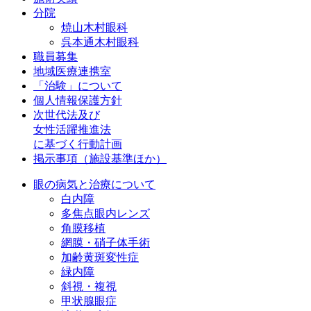
分院
焼山木村眼科
呉本通木村眼科
職員募集
地域医療連携室
「治験」について
個人情報保護方針
次世代法及び
女性活躍推進法
に基づく行動計画
掲示事項（施設基準ほか）
眼の病気と治療について
白内障
多焦点眼内レンズ
角膜移植
網膜・硝子体手術
加齢黄斑変性症
緑内障
斜視・複視
甲状腺眼症