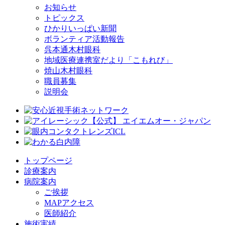
お知らせ
トピックス
ひかりいっぱい新聞
ボランティア活動報告
呉本通木村眼科
地域医療連携室だより「こもれび」
焼山木村眼科
職員募集
説明会
トップページ
診療案内
病院案内
ご挨拶
MAPアクセス
医師紹介
施術実績