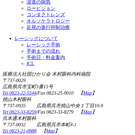
涙道の病気
ロービジョン
コンタクトレンズ
オルソケラトロジー
近視の進行抑制治療
レーシックについて
レーシック手術
手術までの流れ
手術日・料金案内
ICL
医療法人社団ひかり会 木村眼科内科病院
〒737-0029
広島県呉市宝町3番15号
Tel 0823-22-5544
/Fax 0823-25-9010 【
Map
】
焼山木村眼科
〒737-0935 広島県呉市焼山中央１丁目10-9
Tel 0823-33-8259
/Fax 0823-33-8279 【
Map
】
呉本通木村眼科
〒737-0032 広島県呉市本町4-1
Tel 0823-21-0888
【
Map
】