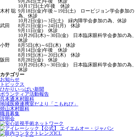
9月26日(土)午後 休診
10月17日(土)午後 休診
木村 聡
9月18日(金)午後～19日(土) ロービジョン学会参加の
為、休診
10月2日(金)～3日(土) 緑内障学会参加の為、休診
武田
8月21日(金)～24日(月) 休診
9月11日(金) 休診
10月29日(木)～30日(金) 日本臨床眼科学会参加の為、
休診
小野
8月5日(水)～6日(木) 休診
8月14日(金)午後 休診
8月19日(水)～20日(木) 休診
阪田
8月28日(金) 休診
10月29日(木)～30日(金) 日本臨床眼科学会参加の為、
休診
カテゴリー
お知らせ
トピックス
ひかりいっぱい新聞
ボランティア活動報告
呉本通木村眼科
地域医療連携室だより「こもれび」
焼山木村眼科
職員募集
説明会