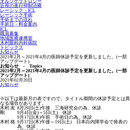
オルソケラトロジー
近視の進行抑制治療
レーシック・ICL
レーシック手術
手術までの流れ
手術日・料金案内
ICL
職員募集
地域医療連携室
木村眼科内科病院
トピックス
お知らせ
2021年2月～2021年4月の医師休診予定を更新しました。(一部
アップデート)
お知らせ - Topics
2021年2月～2021年4月の医師休診予定を更新しました。(一部
アップデート)
2021年02月20日
お知らせ
※以下は最新月の表ですので、タイトル期間の休診予定とは異
なる場合があります。
木村 友
8月29日(土)午後 三海研究会の為、休診
剛
9月4日(金)～5日(土) 休診
9月17日(木)午前 手術日の為、休診
木村 格
9月17日(木)午後～19日(土) 日本白内障学会で発表の
為、休診