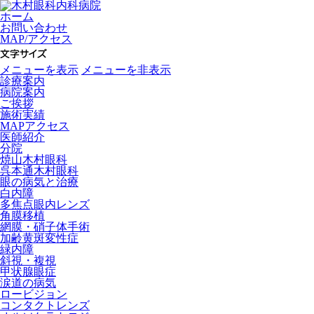
ホーム
お問い合わせ
MAP/アクセス
メニューを表示
メニューを非表示
診療案内
病院案内
ご挨拶
施術実績
MAPアクセス
医師紹介
分院
焼山木村眼科
呉本通木村眼科
眼の病気と治療
白内障
多焦点眼内レンズ
角膜移植
網膜・硝子体手術
加齢黄斑変性症
緑内障
斜視・複視
甲状腺眼症
涙道の病気
ロービジョン
コンタクトレンズ