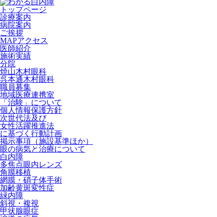
トップページ
診療案内
病院案内
ご挨拶
MAPアクセス
医師紹介
施術実績
分院
焼山木村眼科
呉本通木村眼科
職員募集
地域医療連携室
「治験」について
個人情報保護方針
次世代法及び
女性活躍推進法
に基づく行動計画
掲示事項（施設基準ほか）
眼の病気と治療について
白内障
多焦点眼内レンズ
角膜移植
網膜・硝子体手術
加齢黄斑変性症
緑内障
斜視・複視
甲状腺眼症