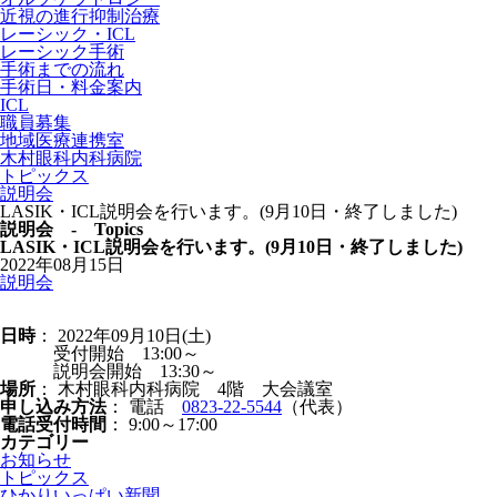
近視の進行抑制治療
レーシック・ICL
レーシック手術
手術までの流れ
手術日・料金案内
ICL
職員募集
地域医療連携室
木村眼科内科病院
トピックス
説明会
LASIK・ICL説明会を行います。(9月10日・終了しました)
説明会 - Topics
LASIK・ICL説明会を行います。(9月10日・終了しました)
2022年08月15日
説明会
日時
： 2022年09月10日(土)
受付開始 13:00～
説明会開始 13:30～
場所
： 木村眼科内科病院 4階 大会議室
申し込み方法
： 電話
0823-22-5544
（代表）
電話受付時間
： 9:00～17:00
カテゴリー
お知らせ
トピックス
ひかりいっぱい新聞