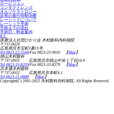
ロービジョン
コンタクトレンズ
オルソケラトロジー
近視の進行抑制治療
レーシックについて
レーシック手術
手術までの流れ
手術日・料金案内
ICL
医療法人社団ひかり会 木村眼科内科病院
〒737-0029
広島県呉市宝町3番15号
Tel 0823-22-5544
/Fax 0823-25-9010 【
Map
】
焼山木村眼科
〒737-0935 広島県呉市焼山中央１丁目10-9
Tel 0823-33-8259
/Fax 0823-33-8279 【
Map
】
呉本通木村眼科
〒737-0032 広島県呉市本町4-1
Tel 0823-21-0888
【
Map
】
Copyright(C) 2001-2025 木村眼科内科病院. All Rights Reserved.