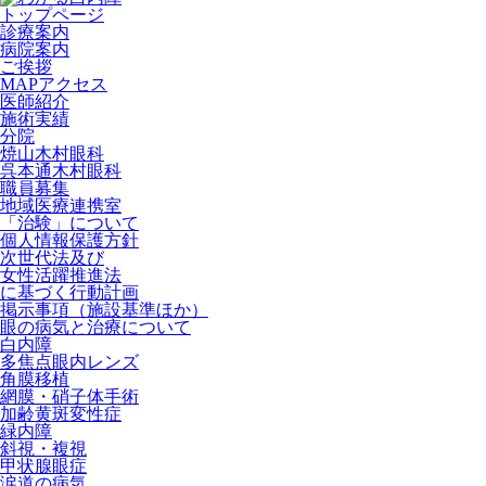
トップページ
診療案内
病院案内
ご挨拶
MAPアクセス
医師紹介
施術実績
分院
焼山木村眼科
呉本通木村眼科
職員募集
地域医療連携室
「治験」について
個人情報保護方針
次世代法及び
女性活躍推進法
に基づく行動計画
掲示事項（施設基準ほか）
眼の病気と治療について
白内障
多焦点眼内レンズ
角膜移植
網膜・硝子体手術
加齢黄斑変性症
緑内障
斜視・複視
甲状腺眼症
涙道の病気