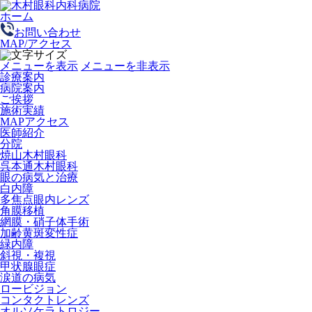
ホーム
お問い合わせ
MAP/アクセス
メニューを表示
メニューを非表示
診療案内
病院案内
ご挨拶
施術実績
MAPアクセス
医師紹介
分院
焼山木村眼科
呉本通木村眼科
眼の病気と治療
白内障
多焦点眼内レンズ
角膜移植
網膜・硝子体手術
加齢黄斑変性症
緑内障
斜視・複視
甲状腺眼症
涙道の病気
ロービジョン
コンタクトレンズ
オルソケラトロジー