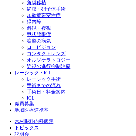
角膜移植
網膜・硝子体手術
加齢黄斑変性症
緑内障
斜視・複視
甲状腺眼症
涙道の病気
ロービジョン
コンタクトレンズ
オルソケラトロジー
近視の進行抑制治療
レーシック・ICL
レーシック手術
手術までの流れ
手術日・料金案内
ICL
職員募集
地域医療連携室
木村眼科内科病院
トピックス
説明会