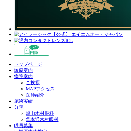
トップページ
診療案内
病院案内
ご挨拶
MAPアクセス
医師紹介
施術実績
分院
焼山木村眼科
呉本通木村眼科
職員募集