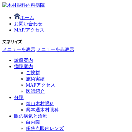
ホーム
お問い合わせ
MAP/アクセス
メニューを表示
メニューを非表示
診療案内
病院案内
ご挨拶
施術実績
MAPアクセス
医師紹介
分院
焼山木村眼科
呉本通木村眼科
眼の病気と治療
白内障
多焦点眼内レンズ