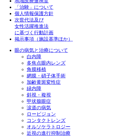
地域医療連携室
「治験」について
個人情報保護方針
次世代法及び
女性活躍推進法
に基づく行動計画
掲示事項（施設基準ほか）
眼の病気と治療について
白内障
多焦点眼内レンズ
角膜移植
網膜・硝子体手術
加齢黄斑変性症
緑内障
斜視・複視
甲状腺眼症
涙道の病気
ロービジョン
コンタクトレンズ
オルソケラトロジー
近視の進行抑制治療