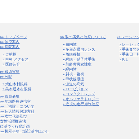
トップページ
眼の病気と治療について
レーシック
診療案内
白内障
レーシッ
病院案内
多焦点眼内レンズ
手術まで
ご挨拶
角膜移植
手術日・
MAPアクセス
網膜・硝子体手術
ICL
医師紹介
加齢黄斑変性症
緑内障
施術実績
斜視・複視
分院
甲状腺眼症
焼山木村眼科
涙道の病気
呉本通木村眼科
ロービジョン
コンタクトレンズ
職員募集
オルソケラトロジー
地域医療連携室
近視の進行抑制治療
「治験」について
個人情報保護方針
次世代法及び
女性活躍推進法
に基づく行動計画
掲示事項（施設基準ほか）