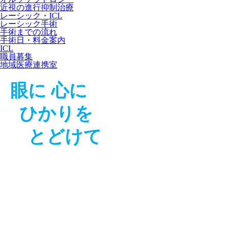
近視の進行抑制治療
レーシック・ICL
レーシック手術
手術までの流れ
手術日・料金案内
ICL
職員募集
地域医療連携室
眼に 心に
ひかりを
とどけて