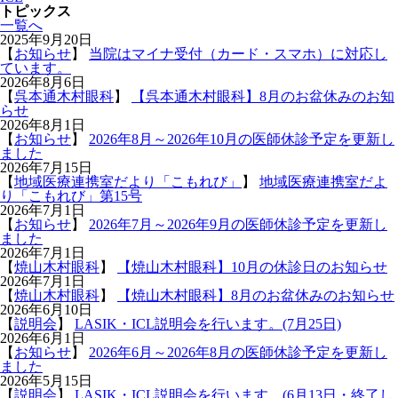
トピックス
一覧へ
2025年9月20日
【
お知らせ
】
当院はマイナ受付（カード・スマホ）に対応し
ています。
2026年8月6日
【
呉本通木村眼科
】
【呉本通木村眼科】8月のお盆休みのお知
らせ
2026年8月1日
【
お知らせ
】
2026年8月～2026年10月の医師休診予定を更新し
ました
2026年7月15日
【
地域医療連携室だより「こもれび」
】
地域医療連携室だよ
り「こもれび」第15号
2026年7月1日
【
お知らせ
】
2026年7月～2026年9月の医師休診予定を更新し
ました
2026年7月1日
【
焼山木村眼科
】
【焼山木村眼科】10月の休診日のお知らせ
2026年7月1日
【
焼山木村眼科
】
【焼山木村眼科】8月のお盆休みのお知らせ
2026年6月10日
【
説明会
】
LASIK・ICL説明会を行います。(7月25日)
2026年6月1日
【
お知らせ
】
2026年6月～2026年8月の医師休診予定を更新し
ました
2026年5月15日
【
説明会
】
LASIK・ICL説明会を行います。(6月13日・終了し