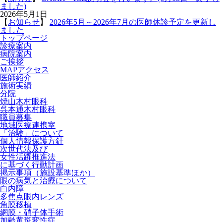
ました)
2026年5月1日
【
お知らせ
】
2026年5月～2026年7月の医師休診予定を更新し
ました
トップページ
診療案内
病院案内
ご挨拶
MAPアクセス
医師紹介
施術実績
分院
焼山木村眼科
呉本通木村眼科
職員募集
地域医療連携室
「治験」について
個人情報保護方針
次世代法及び
女性活躍推進法
に基づく行動計画
掲示事項（施設基準ほか）
眼の病気と治療について
白内障
多焦点眼内レンズ
角膜移植
網膜・硝子体手術
加齢黄斑変性症