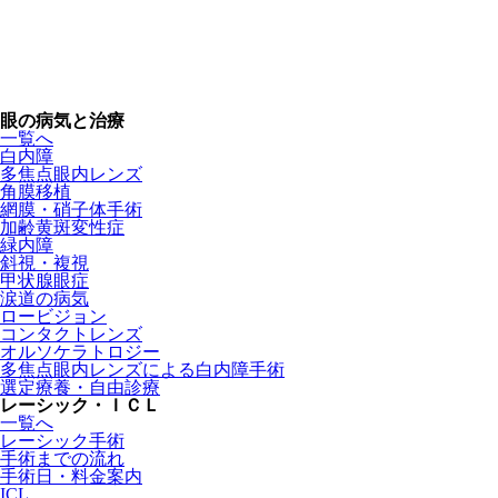
眼の病気と治療
一覧へ
白内障
多焦点眼内レンズ
角膜移植
網膜・硝子体手術
加齢黄斑変性症
緑内障
斜視・複視
甲状腺眼症
涙道の病気
ロービジョン
コンタクトレンズ
オルソケラトロジー
多焦点眼内レンズによる白内障手術
選定療養・自由診療
レーシック・ＩＣＬ
一覧へ
レーシック手術
手術までの流れ
手術日・料金案内
ICL